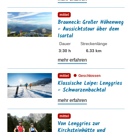
mehr erfahren
mittel
Brauneck: Großer Höhenweg
- Aussichtstour über dem
©
Isartal
Dauer
Streckenlänge
3:30 h
6.33 km
mehr erfahren
mehr erfahren
mittel
Geschlossen
Klassische Loipe: Lenggries
- Schwarzenbachtal
©
mehr erfahren
mehr erfahren
mittel
Von Lenggries zur
Kirchsteinhütte und