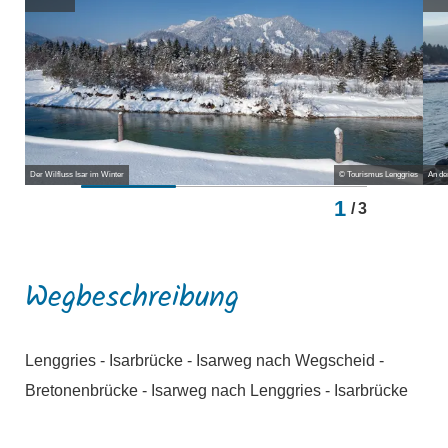
Der Wilfluss Isar im Winter
© Tourismus Lenggries
An de
1
/
3
Wegbeschreibung
Lenggries - Isarbrücke - Isarweg nach Wegscheid -
Bretonenbrücke - Isarweg nach Lenggries - Isarbrücke