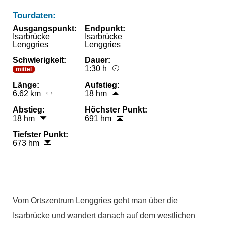
Tourdaten:
Ausgangspunkt:
Endpunkt:
Isarbrücke
Isarbrücke
Lenggries
Lenggries
Schwierigkeit:
Dauer:
1:30 h
mittel
Länge:
Aufstieg:
6.62 km
18 hm
Abstieg:
Höchster Punkt:
18 hm
691 hm
Tiefster Punkt:
673 hm
Vom Ortszentrum Lenggries geht man über die
Isarbrücke und wandert danach auf dem westlichen