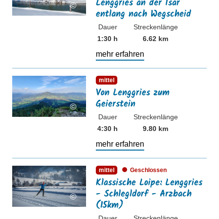
Lenggries an der Isar
©
entlang nach Wegscheid
Dauer
Streckenlänge
1:30 h
6.62 km
mehr erfahren
mehr erfahren
mittel
Von Lenggries zum
Geierstein
©
Dauer
Streckenlänge
4:30 h
9.80 km
mehr erfahren
mehr erfahren
mittel
Geschlossen
Klassische Loipe: Lenggries
- Schlegldorf - Arzbach
©
(15km)
Dauer
Streckenlänge