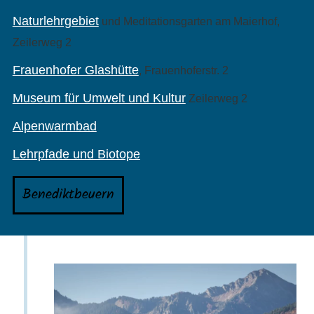
Naturlehrgebiet
und Meditationsgarten am Maierhof,
Zeilerweg 2
Frauenhofer Glashütte
, Frauenhoferstr. 2
Museum für Umwelt und Kultur
Zeilerweg 2
Alpenwarmbad
Lehrpfade und Biotope
Benediktbeuern