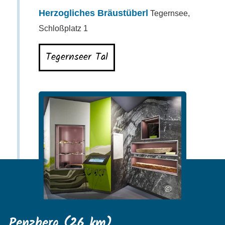
Herzogliches Bräustüberl
Tegernsee,
Schloßplatz 1
Tegernseer Tal
©
Penzberg (26 km)