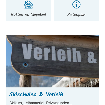
Hütten im Skigebiet
Pistenplan
mehr erfahren
m
©
Skischulen & Verleih
Skikurs, Leihmaterial, Privatstunden...