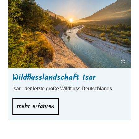
mehr erfahren
m
©
Wildflusslandschaft Isar
Isar - der letzte große Wildfluss Deutschlands
mehr erfahren