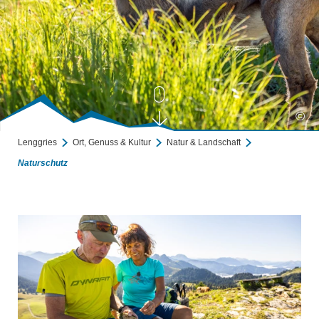
©
Lenggries
Ort, Genuss & Kultur
Natur & Landschaft
Naturschutz
Naturschutz
mehr erfahren
m