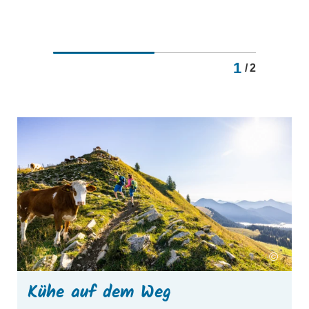
1
/
2
mehr erfahren
m
©
Kühe auf dem Weg