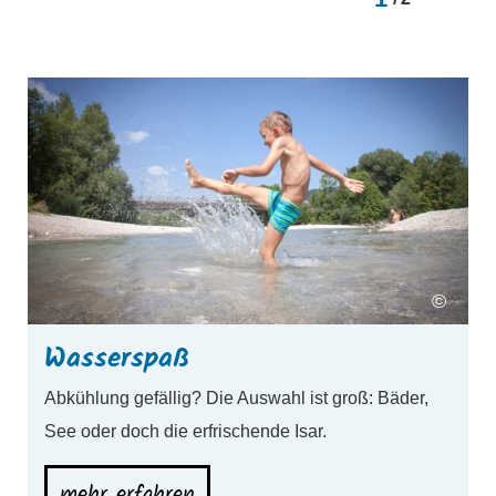
mehr erfahren
m
©
Wasserspaß
Abkühlung gefällig? Die Auswahl ist groß: Bäder,
See oder doch die erfrischende Isar.
mehr erfahren