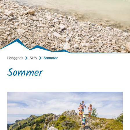
©
Lenggries
Aktiv
Sommer
Sommer
mehr erfahren
m