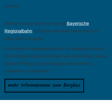
suchen?
Bayerische
Nehmen Sie von München aus die
Regionalbahn
und fahren Sie ohne Stress und Stau
direkt nach Lenggries.
Am Bahnhof in Lenggries können Sie dann ganz einfach
in den Bergsteigerbus umsteigen und dieser bringt Sie auf
direktem Weg zum Sylvensteinsee oder weiter ins
Karwendel zum Wandern.
mehr Informationen zum Bergbus