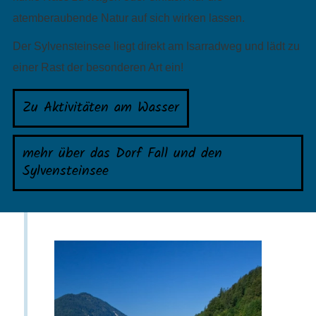
atemberaubende Natur auf sich wirken lassen.
Der Sylvensteinsee liegt direkt am Isarradweg und lädt zu
einer Rast der besonderen Art ein!
Zu Aktivitäten am Wasser
mehr über das Dorf Fall und den
Sylvensteinsee