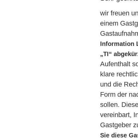
wir freuen u
einem Gastg
Gastaufnahm
Information 
„TI“ abgekür
Aufenthalt s
klare rechtl
und die Rech
Form der na
sollen. Die
vereinbart, 
Gastgeber z
Sie diese Ga