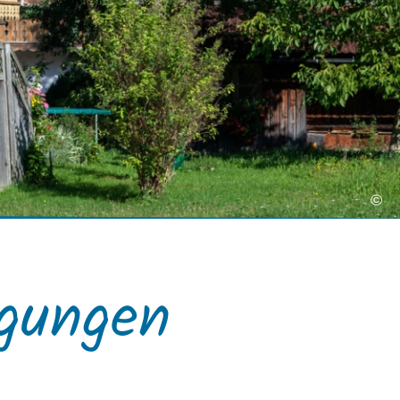
Kurbeitrag
rhof
Mobilität
Gastaufnahmebedingungen
Anreise
Reiseversicherung
Fahrpläne ÖPNV
Wetter & Webcams
Bayerische Regiobahn
E-Carsharing
bereich
Bergbus
Lenggrieser Kripperlweg
Skibus
©
Parken in Lenggries
E-Mobilität
Barrierefreiheit
gungen