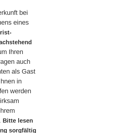
rkunft bei
mens eines
rist-
nachstehend
um Ihren
tragen auch
hten als Gast
Ihnen in
fen werden
wirksam
 Ihrem
.
Bitte lesen
g sorgfältig