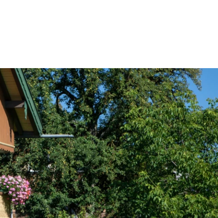
 & Buchen
BUCHEN
SUCHE
RATHAUS
 Buchen
n Gastgeber
d
tgeber
ries
r Gästekarten
Gästekarte PLUS
anung
Rabatt Gästekarte
Ausflugsticker
ernachtung
digitale Gästekarte
Prospektbestellung