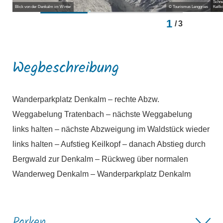
Schne
Blick von der Denkalm im Winter
© Tourismus Lenggries
Keilko
1
/
3
Wegbeschreibung
Wanderparkplatz Denkalm – rechte Abzw.
Weggabelung Tratenbach – nächste Weggabelung
links halten – nächste Abzweigung im Waldstück wieder
links halten – Aufstieg Keilkopf – danach Abstieg durch
Bergwald zur Denkalm – Rückweg über normalen
Wanderweg Denkalm – Wanderparkplatz Denkalm
Parken