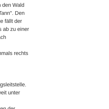
h den Wald
Tann". Den
 fällt der
 ab zu einer
ach
hmals rechts
sleitstelle.
eit unter
ren der