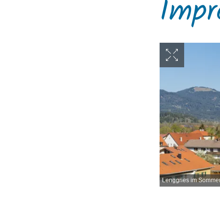
Impr
Lenggries im Somme