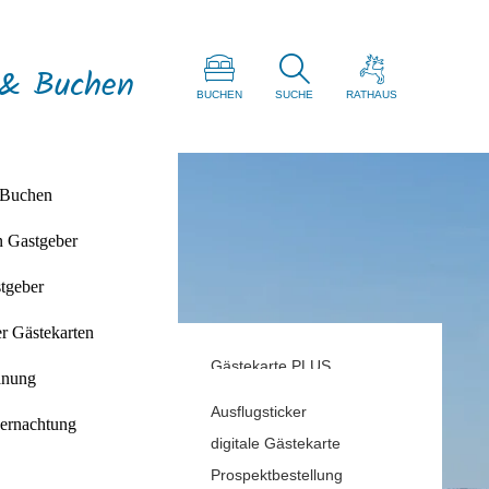
 & Buchen
BUCHEN
SUCHE
RATHAUS
 Buchen
n Gastgeber
d
tgeber
ries
r Gästekarten
Gästekarte PLUS
anung
Rabatt Gästekarte
Ausflugsticker
ernachtung
digitale Gästekarte
Prospektbestellung