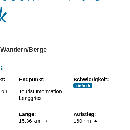
k
 Wandern/Berge
:
t:
Endpunkt:
Schwierigkeit:
einfach
tion
Tourist Information
Lenggries
Länge:
Aufstieg:
15.36 km
160 hm