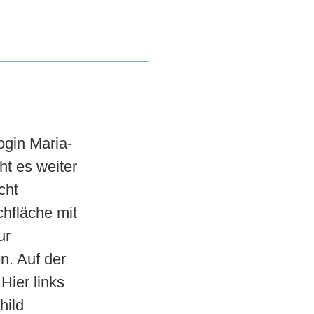
gin Maria-
t es weiter
cht
hfläche mit
ur
. Auf der
Hier links
hild