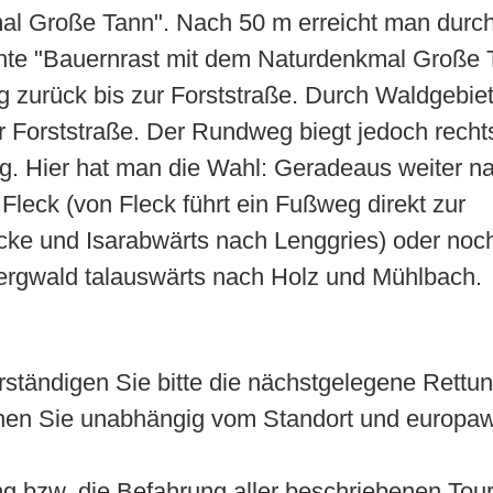
al Große Tann". Nach 50 m erreicht man durc
nte "Bauernrast mit dem Naturdenkmal Große 
 zurück bis zur Forststraße. Durch Waldgebiete
 Forststraße. Der Rundweg biegt jedoch rechts
. Hier hat man die Wahl: Geradeaus weiter n
Fleck (von Fleck führt ein Fußweg direkt zur
ke und Isarabwärts nach Lenggries) oder noc
ergwald talauswärts nach Holz und Mühlbach.
rständigen Sie bitte die nächstgelegene Rettung
hen Sie unabhängig vom Standort und europaw
 bzw. die Befahrung aller beschriebenen Tou