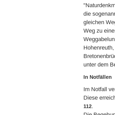
"Naturdenkm
die sogenan
gleichen Weg
Weg zu einer
Weggabelung
Hohenreuth, 
Bretonenbrüc
unter dem B
In Notfällen
Im Notfall ve
Diese erreic
.
112
Die Begehung