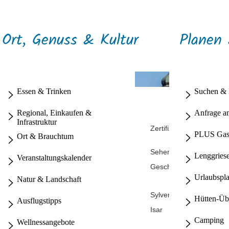
Ort, Genuss & Kultur
Planen
Essen & Trinken
Suchen &
Wandern
Regional, Einkaufen &
Anfrage a
Infrastruktur
Terrainkurwege
Schneebericht
Zertifizierte Produkte un
PLUS Gas
Ort & Brauchtum
Radfahren
Unternehmen aus Lengg
Ski & Snowboard
Familien Sommer
Wasserspass
Sehenswertes
Einkaufen in Lenggries
Lenggriese
Veranstaltungskalender
Langlauf & Skaten
Spielplätze
mehr Sommerspass
Geschichte & Historie
Winterwanderungen
mehr Winterspass
Urlaubspl
Natur & Landschaft
Familien Winter
Lebendiges Brauchtum
Schlechtwetter Tipps
Familien Ausflüge
Sylvensteinsee
Museum
Hütten-Üb
Ausflugstipps
Kinderprogramm
Isar
Kräuterort Lenggries
Camping
Wellnessangebote
Berge
Flößerdorf Lenggries