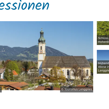
essionen
Schloss
Hohenb
blühend
Wiese i
Lenggri
r
© Tourismus Lenggries