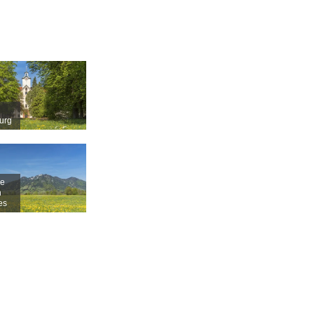
urg
e
n
es