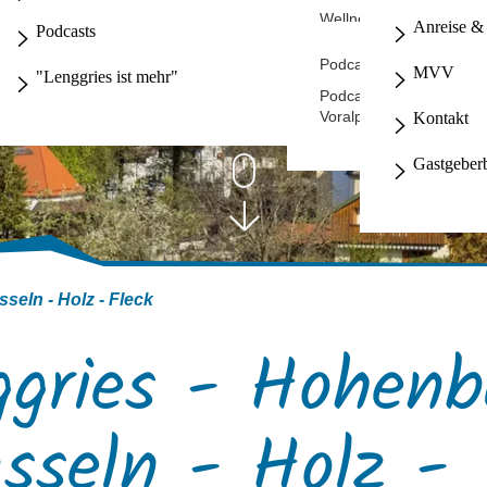
Wellness auf dem Holze
Naturschutz
Anreise & 
Podcasts
Podcast - dochDort
MVV
"Lenggries ist mehr"
Podcast - Die
Voralpenflüsterer
Kontakt
Gastgeber
seln - Holz - Fleck
ggries - Hohenb
sseln - Holz -