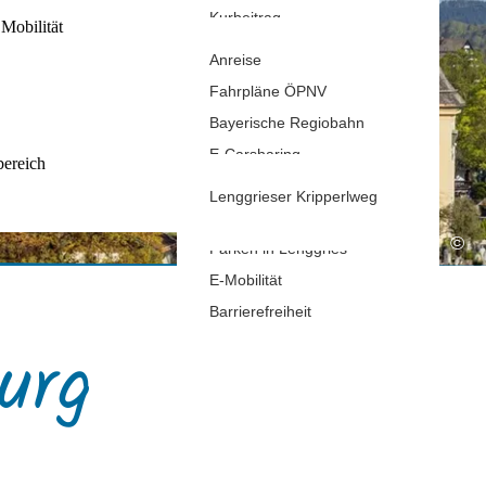
Kurbeitrag
rhof
Mobilität
Gastaufnahmebedingungen
Anreise
Reiseversicherung
Fahrpläne ÖPNV
Wetter & Webcams
Bayerische Regiobahn
E-Carsharing
bereich
Bergbus
Lenggrieser Kripperlweg
Skibus
©
Parken in Lenggries
E-Mobilität
Barrierefreiheit
urg