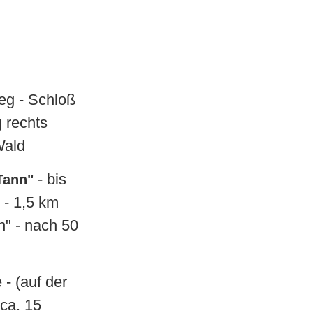
eg - Schloß
 rechts
 Wald
- bis
Tann"
 - 1,5 km
n" - nach 50
 - (auf der
ca. 15