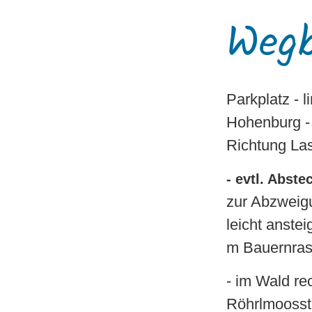
Wegb
Parkplatz - 
Hohenburg -
Richtung Las
- evtl. Abst
zur Abzweigu
leicht anste
m Bauernras
- im Wald rec
Röhrlmoosstr