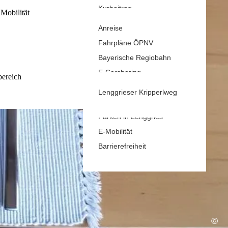
Kurbeitrag
rhof
Mobilität
Gastaufnahmebedingungen
Anreise
Reiseversicherung
Fahrpläne ÖPNV
Wetter & Webcams
Bayerische Regiobahn
E-Carsharing
bereich
Bergbus
Lenggrieser Kripperlweg
Skibus
Parken in Lenggries
E-Mobilität
Barrierefreiheit
©