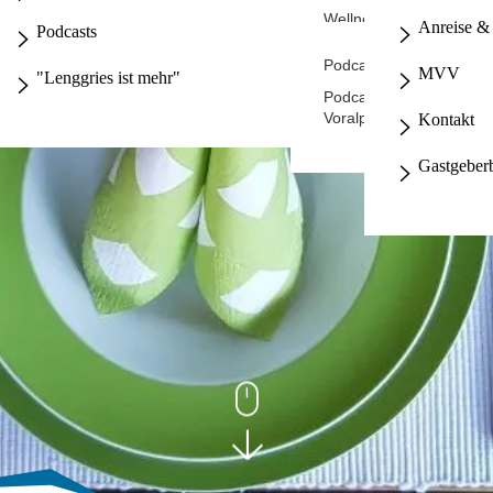
Wellness auf dem Holze
Naturschutz
Anreise & 
Podcasts
Podcast - dochDort
MVV
"Lenggries ist mehr"
Podcast - Die
Voralpenflüsterer
Kontakt
Gastgeber