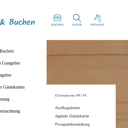
 & Buchen
BUCHEN
SUCHE
RATHAUS
 Buchen
n Gastgeber
d
tgeber
ries
r Gästekarten
Gästekarte PLUS
tag
anung
Rabatt Gästekarte
Ausflugsticker
ernachtung
digitale Gästekarte
Prospektbestellung