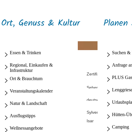
Ort, Genuss & Kultur
Planen
Essen & Trinken
Suchen &
Wandern
Regional, Einkaufen &
Anfrage a
Infrastruktur
Terrainkurwege
Schneebericht
Zertifizierte Produkte un
PLUS Gas
Ort & Brauchtum
Radfahren
Unternehmen aus Lengg
Ski & Snowboard
Familien Sommer
Wasserspass
Sehenswertes
Einkaufen in Lenggries
Lenggriese
Veranstaltungskalender
Langlauf & Skaten
Spielplätze
mehr Sommerspass
Geschichte & Historie
Winterwanderungen
mehr Winterspass
deutscher Winterwander
Urlaubspl
Natur & Landschaft
Familien Winter
Lebendiges Brauchtum
Schlechtwetter Tipps
Familien Ausflüge
Sylvensteinsee
Museum
Hütten-Üb
Ausflugstipps
Kinderprogramm
Isar
Kräuterort Lenggries
Camping
Wellnessangebote
Berge
Flößerdorf Lenggries