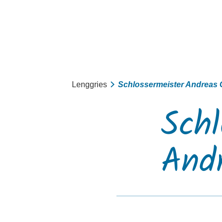
Aktiv
Lenggries
Schlossermeister Andreas 
Sommer
Schl
Winter
mit Kindern
And
Touren