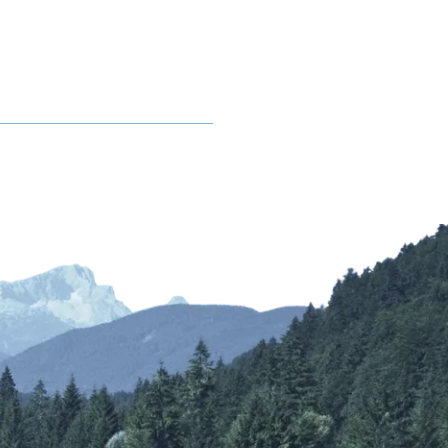
Kurbeitrag
rhof
Mobilität
Gastaufnahmebedingungen
Anreise
Reiseversicherung
Fahrpläne ÖPNV
Wetter & Webcams
Bayerische Regiobahn
E-Carsharing
bereich
Bergbus
Lenggrieser Kripperlweg
Skibus
Parken in Lenggries
E-Mobilität
Barrierefreiheit