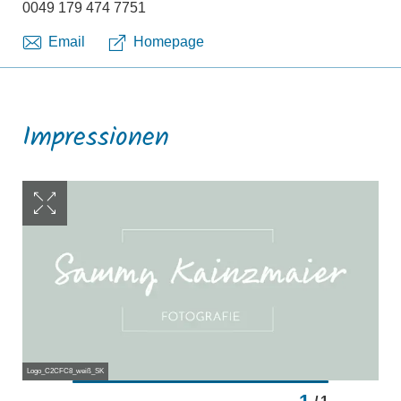
0049 179 474 7751
Email
Homepage
Impressionen
Logo_C2CFC8_weiß_SK