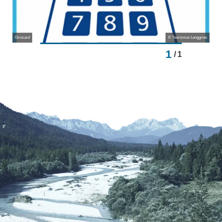
Girocard
© Tourismus Lenggries
1
/
1