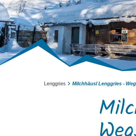
Lenggries
Milchhäusl Lenggries - We
Milc
Weg