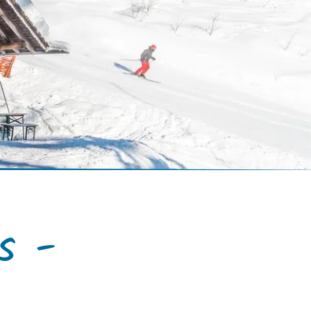
Kurbeitrag
rhof
Mobilität
Gastaufnahmebedingungen
Anreise
Reiseversicherung
Fahrpläne ÖPNV
Wetter & Webcams
Bayerische Regiobahn
E-Carsharing
bereich
Bergbus
Lenggrieser Kripperlweg
Skibus
©
Parken in Lenggries
E-Mobilität
Barrierefreiheit
s -