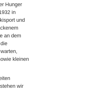
der Hunger
 1932 in
kisport und
backenem
de an dem
 die
 warten,
owie kleinen
eiten
 stehen wir