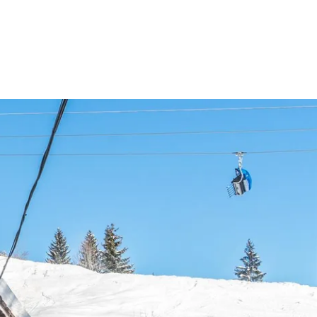
 & Buchen
BUCHEN
SUCHE
RATHAUS
 Buchen
n Gastgeber
d
tgeber
ries
r Gästekarten
Gästekarte PLUS
tag
anung
Rabatt Gästekarte
Ausflugsticker
ernachtung
digitale Gästekarte
Prospektbestellung