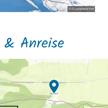
© © Lamprecht Hof
 & Anreise