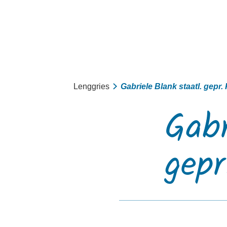
Aktiv
Lenggries
Gabriele Blank staatl. gepr
Sommer
Gabr
Winter
mit Kindern
gepr
Touren