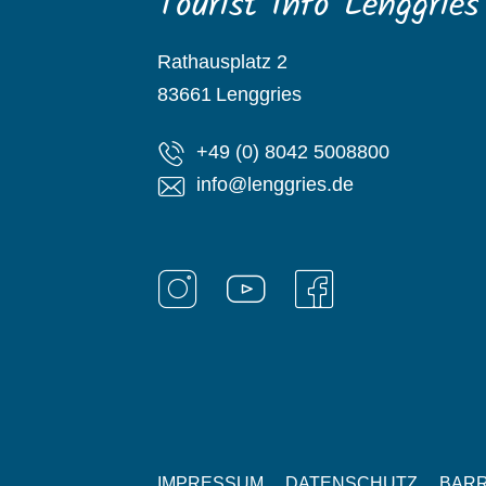
Tourist Info Lenggries
Rathausplatz 2
83661
Lenggries
+49 (0) 8042 5008800
info@lenggries.de
IMPRESSUM
DATENSCHUTZ
BARR