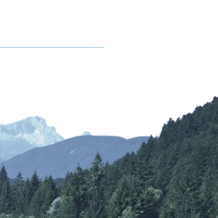
Kurbeitrag
rhof
Mobilität
Gastaufnahmebedingungen
Anreise
Reiseversicherung
Fahrpläne ÖPNV
Wetter & Webcams
Bayerische Regiobahn
E-Carsharing
bereich
Bergbus
Lenggrieser Kripperlweg
Skibus
Parken in Lenggries
E-Mobilität
Barrierefreiheit