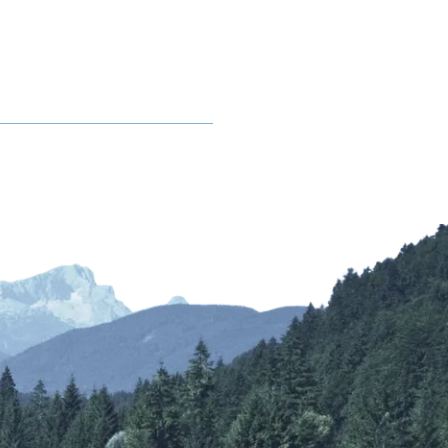
Kurbeitrag
rhof
Mobilität
Gastaufnahmebedingungen
Anreise
Reiseversicherung
Fahrpläne ÖPNV
Wetter & Webcams
Bayerische Regiobahn
E-Carsharing
bereich
Bergbus
Lenggrieser Kripperlweg
Skibus
Parken in Lenggries
E-Mobilität
Barrierefreiheit