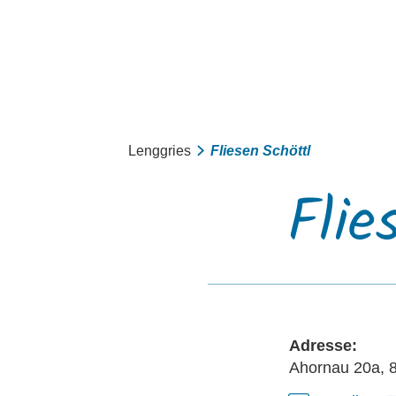
Aktiv
Lenggries
Fliesen Schöttl
Sommer
Flie
Winter
mit Kindern
Touren
Adresse:
Ahornau 20a, 