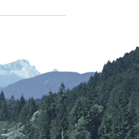
Kurbeitrag
rhof
Mobilität
Gastaufnahmebedingungen
Anreise
Reiseversicherung
Fahrpläne ÖPNV
Wetter & Webcams
Bayerische Regiobahn
E-Carsharing
bereich
Bergbus
Lenggrieser Kripperlweg
Skibus
Parken in Lenggries
E-Mobilität
Barrierefreiheit