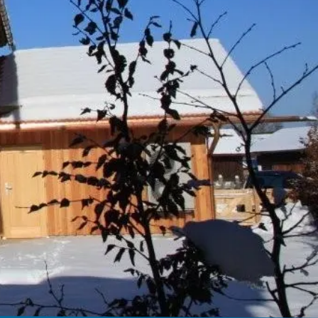
Kurbeitrag
rhof
Mobilität
Gastaufnahmebedingungen
Anreise
Reiseversicherung
Fahrpläne ÖPNV
Wetter & Webcams
Bayerische Regiobahn
E-Carsharing
bereich
Bergbus
Lenggrieser Kripperlweg
Skibus
Parken in Lenggries
E-Mobilität
Barrierefreiheit