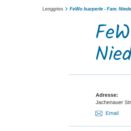
Lenggries
FeWo Isarperle - Fam. Nied
FeWo
Nied
Adresse:
Jachenauer Str
Email