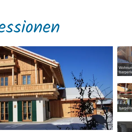
essionen
Wohnun
Isarperl
Isarper