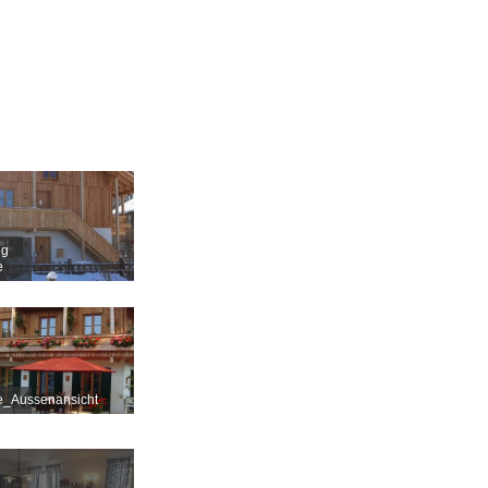
g
e
le_Aussenansicht