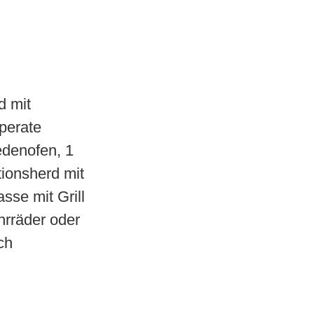
d mit
perate
edenofen, 1
ionsherd mit
sse mit Grill
hrräder oder
ch