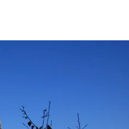
 & Buchen
BUCHEN
SUCHE
RATHAUS
 Buchen
n Gastgeber
d
tgeber
ries
r Gästekarten
Gästekarte PLUS
anung
Rabatt Gästekarte
Ausflugsticker
ernachtung
digitale Gästekarte
Prospektbestellung