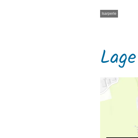
Isarperle
Lage