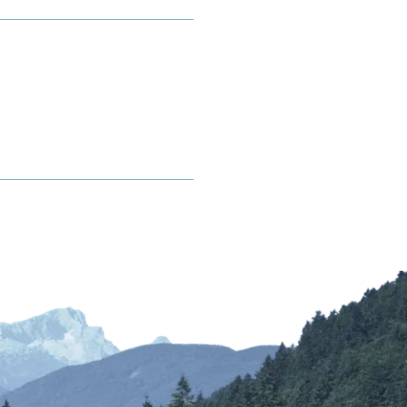
Kurbeitrag
rhof
Mobilität
Gastaufnahmebedingungen
Anreise
Reiseversicherung
Fahrpläne ÖPNV
Wetter & Webcams
Bayerische Regiobahn
E-Carsharing
bereich
Bergbus
Lenggrieser Kripperlweg
Skibus
Parken in Lenggries
E-Mobilität
Barrierefreiheit