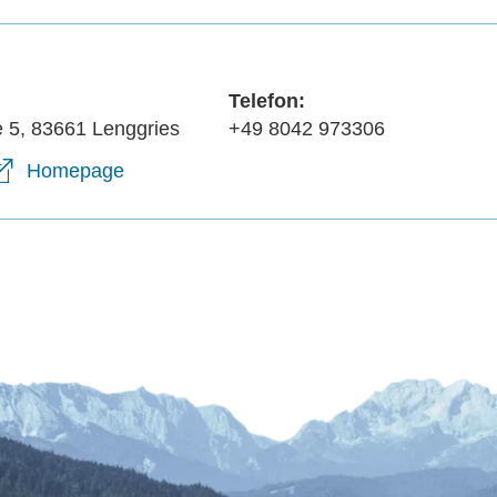
Wellness auf dem Holze
Naturschutz
Anreise & 
Podcasts
Podcast - dochDort
MVV
"Lenggries ist mehr"
Podcast - Die
Telefon:
Voralpenflüsterer
Kontakt
 5, 83661 Lenggries
+49 8042 973306
Gastgeber
Homepage