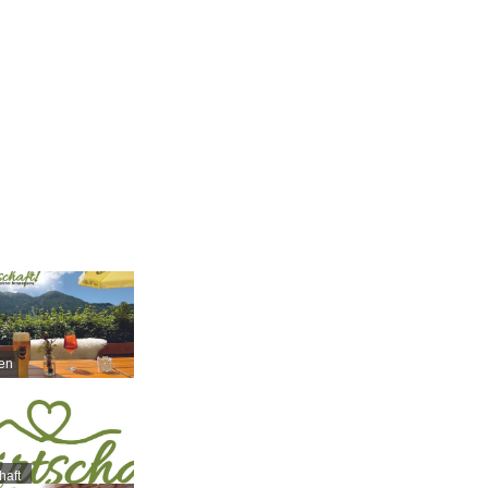
ten
haft