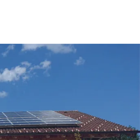
 & Buchen
BUCHEN
SUCHE
RATHAUS
 Buchen
n Gastgeber
d
tgeber
ries
r Gästekarten
Gästekarte PLUS
tag
anung
Rabatt Gästekarte
Ausflugsticker
ernachtung
digitale Gästekarte
Prospektbestellung