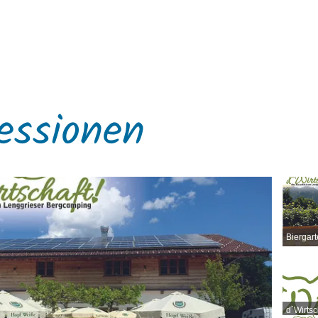
essionen
Biergar
d´Wirtsc