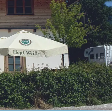
Kurbeitrag
rhof
Mobilität
Gastaufnahmebedingungen
Anreise
Reiseversicherung
Fahrpläne ÖPNV
Wetter & Webcams
Bayerische Regiobahn
E-Carsharing
bereich
Bergbus
Lenggrieser Kripperlweg
Skibus
Parken in Lenggries
E-Mobilität
Barrierefreiheit
©