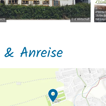
Logo
d'Wirtsc
Stubn Bi
icht
© d´Wirtschaft
mit Log
 & Anreise