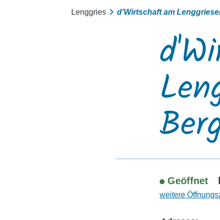
Lenggries
d'Wirtschaft am Lenggries
d'Wi
Leng
Ber
Geöffnet
weitere Öffnungs