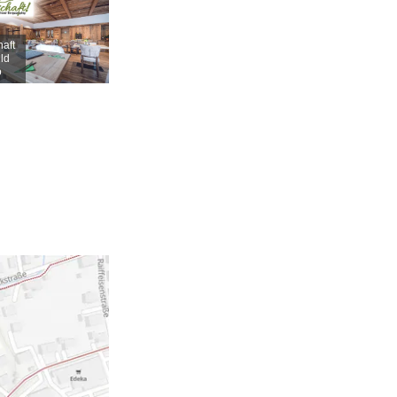
haft
ld
o