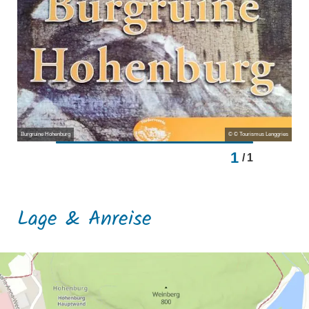
Burgruine Hohenburg
© © Tourismus Lenggries
1
/
1
Lage & Anreise