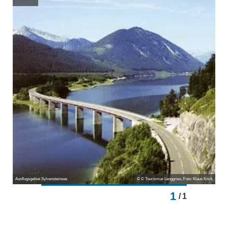
Ausflugsgebiet Sylvensteinsee
© © Tourismus Lenggries, Foto: Klaus Knirk
1
/
1