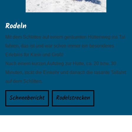
©
Rodeln
Mit dem Schlitten auf einem geräumten Hüttenweg ins Tal
fahren, das ist und war schon immer ein besonderes
Erlebnis für Klein und Groß!
Nach einem kurzen Aufstieg zur Hütte, ca. 20 bzw. 30
Minuten, lockt die Einkehr und danach die rasante Talfahrt
auf dem Schlitten.
Schneebericht
Rodelstrecken