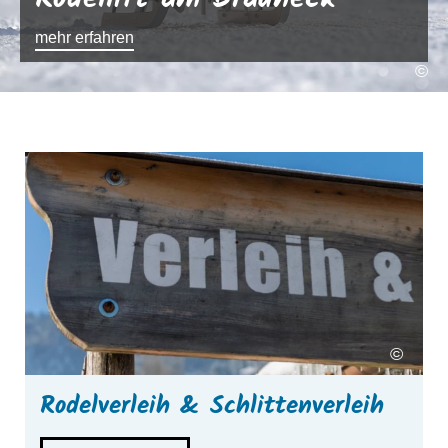
mehr erfahren
©
mehr erfahren
m
©
Rodelverleih & Schlittenverleih