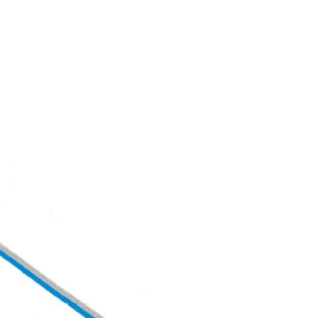
 & Buchen
BUCHEN
SUCHE
RATHAUS
 Buchen
n Gastgeber
d
tgeber
ries
r Gästekarten
Gästekarte PLUS
anung
Rabatt Gästekarte
Ausflugsticker
ernachtung
digitale Gästekarte
Prospektbestellung