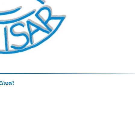
Kurbeitrag
Mobilität
Gastaufnahmebedingungen
Anreise
rhof
Reiseversicherung
Fahrpläne ÖPNV
Wetter & Webcams
Bayerische Regiobahn
E-Carsharing
bereich
Bergbus
Lenggrieser Kripperlweg
Skibus
©
Parken in Lenggries
E-Mobilität
Eiszeit
Barrierefreiheit
el