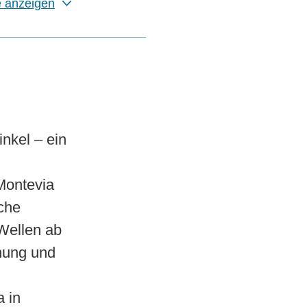
e anzeigen
inkel – ein
Montevia
che
Wellen ab
nung und
a in