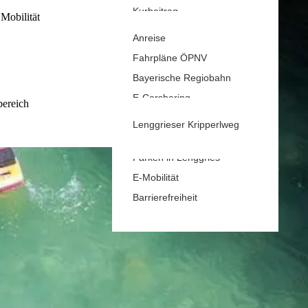
Kurbeitrag
rhof
Mobilität
Gastaufnahmebedingungen
Anreise
Reiseversicherung
Fahrpläne ÖPNV
Wetter & Webcams
Bayerische Regiobahn
E-Carsharing
bereich
Bergbus
Lenggrieser Kripperlweg
Skibus
Parken in Lenggries
E-Mobilität
Barrierefreiheit