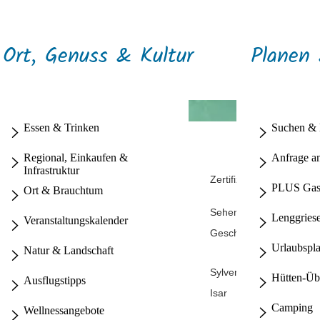
Ort, Genuss & Kultur
Planen
Essen & Trinken
Suchen &
Wandern
Regional, Einkaufen &
Anfrage a
Infrastruktur
Terrainkurwege
Schneebericht
Zertifizierte Produkte un
PLUS Gas
Ort & Brauchtum
Radfahren
Unternehmen aus Lengg
Ski & Snowboard
Familien Sommer
Wasserspass
Sehenswertes
Einkaufen in Lenggries
Lenggriese
Veranstaltungskalender
Langlauf & Skaten
Spielplätze
mehr Sommerspass
Geschichte & Historie
Winterwanderungen
mehr Winterspass
Urlaubspl
Natur & Landschaft
Familien Winter
Lebendiges Brauchtum
Schlechtwetter Tipps
Familien Ausflüge
Sylvensteinsee
Museum
Hütten-Üb
Ausflugstipps
Kinderprogramm
Isar
Kräuterort Lenggries
Camping
Wellnessangebote
Berge
Flößerdorf Lenggries