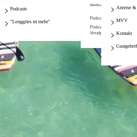
Wellness auf dem Holze
Naturschutz
Anreise & 
Podcasts
Podcast - dochDort
MVV
"Lenggries ist mehr"
Podcast - Die
Voralpenflüsterer
Kontakt
Gastgeber