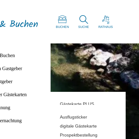
 & Buchen
BUCHEN
SUCHE
RATHAUS
 Buchen
n Gastgeber
d
tgeber
ries
r Gästekarten
Gästekarte PLUS
anung
Rabatt Gästekarte
Ausflugsticker
ernachtung
digitale Gästekarte
Prospektbestellung