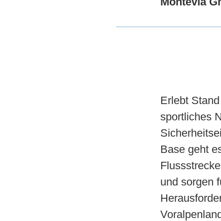
Montevia 
Erlebt Stand
sportliches 
Sicherheits
Base geht e
Flussstrecke
und sorgen 
Herausforder
Voralpenland