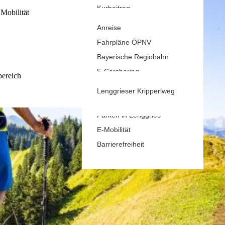
Kurbeitrag
rhof
Mobilität
Gastaufnahmebedingungen
Anreise
Reiseversicherung
Fahrpläne ÖPNV
Wetter & Webcams
Bayerische Regiobahn
E-Carsharing
bereich
Bergbus
Lenggrieser Kripperlweg
Skibus
Parken in Lenggries
E-Mobilität
Barrierefreiheit