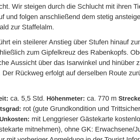
t. Wir steigen durch die Schlucht mit ihren Tie
uf und folgen anschließend dem stetig anstei
ld zur Staffelalm.
hrt ein steilerer Anstieg über Stufen hinauf zu
hließlich zum Gipfelkreuz des Rabenkopfs. Ob
liche Aussicht über das Isarwinkel und hinüber 
Der Rückweg erfolgt auf derselben Route zurüc
 ca. 5,5 Std. 
 ca. 770 m 
it:
Höhenmeter:
Streck
 rot (gute Grundkondition und Trittsicherh
tsgrad:
 mit Lenggrieser Gästekarte kostenlos
Unkosten:
stekarte mitnehmen), ohne GK: Erwachsene/Ju
ur mit vorheriger Anmeldung in der Tourist Inform