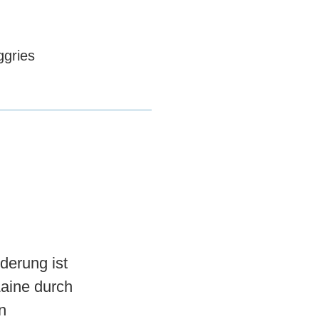
ggries
erung ist 
aine durch 
 