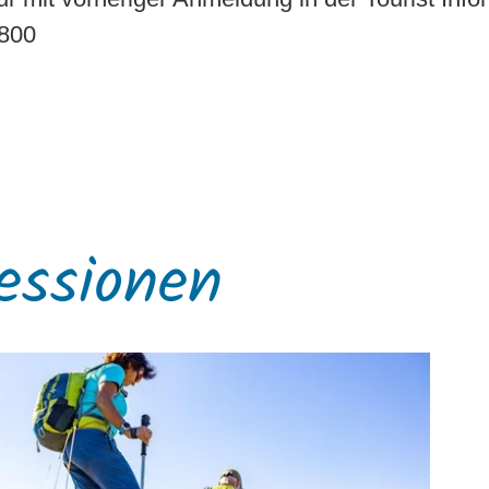
800
essionen