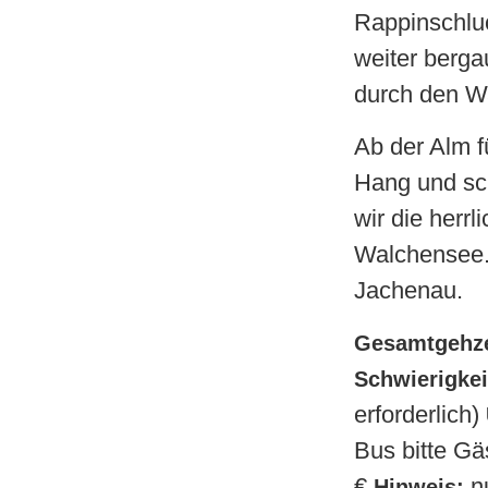
Rappinschluch
weiter berga
durch den Wa
Ab der Alm fü
Hang und sc
wir die herr
Walchensee. 
Jachenau.
Gesamtgehze
Schwierigkei
erforderlich) 
Bus bitte Gä
€ 
 n
Hinweis: