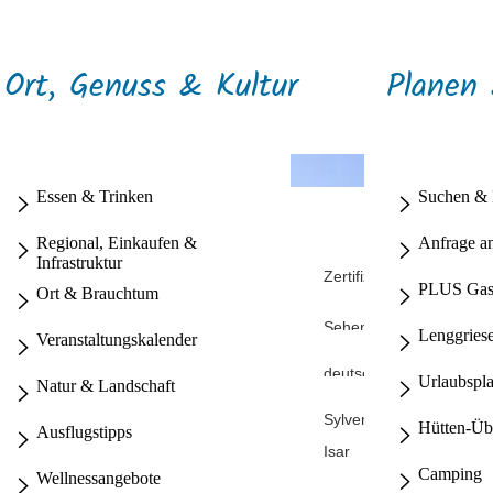
Ort, Genuss & Kultur
Planen
Essen & Trinken
Suchen &
Wandern
Regional, Einkaufen &
Anfrage a
Infrastruktur
Terrainkurwege
Schneebericht
Zertifizierte Produkte un
PLUS Gas
Ort & Brauchtum
Radfahren
Unternehmen aus Lengg
Ski & Snowboard
Familien Sommer
Wasserspass
Sehenswertes
Einkaufen in Lenggries
Lenggriese
Veranstaltungskalender
Langlauf & Skaten
Spielplätze
mehr Sommerspass
Geschichte & Historie
Winterwanderungen
mehr Winterspass
deutscher Winterwander
Urlaubspl
Natur & Landschaft
Familien Winter
Lebendiges Brauchtum
Schlechtwetter Tipps
Familien Ausflüge
Sylvensteinsee
Museum
Hütten-Üb
Ausflugstipps
Kinderprogramm
Isar
Kräuterort Lenggries
Camping
Wellnessangebote
Berge
Flößerdorf Lenggries