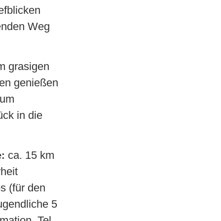
fblicken 
genden Weg 
m grasigen 
en genießen 
zum 
k in die 
 ca. 15 km 
e:
eit 
 (für den 
gendliche 5 
ation, Tel. 