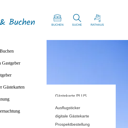
 & Buchen
BUCHEN
SUCHE
RATHAUS
 Buchen
n Gastgeber
d
tgeber
ries
r Gästekarten
Gästekarte PLUS
tag
anung
Rabatt Gästekarte
Ausflugsticker
ernachtung
digitale Gästekarte
Prospektbestellung