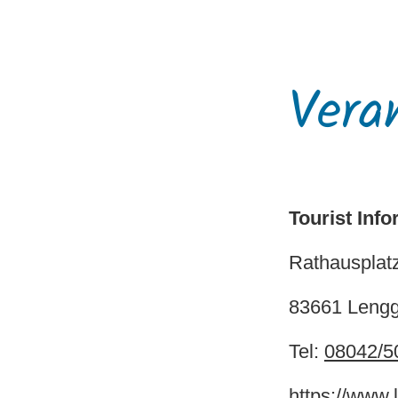
Vera
Tourist Inf
Rathausplat
83661 Lengg
Tel:
08042/5
https://www.