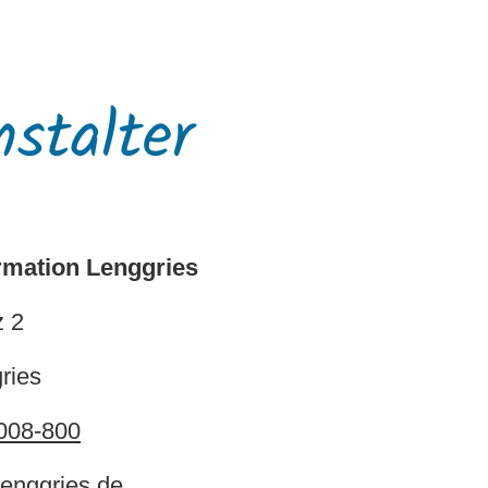
nstalter
ormation Lenggries
z 2
ries
008-800
lenggries.de