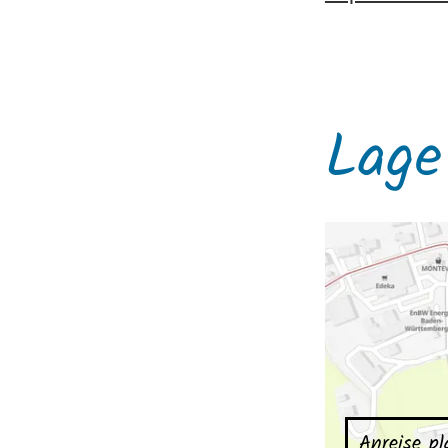
Lage
Anreise p