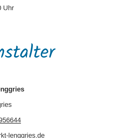
0 Uhr
nstalter
enggries
ries
956644
rkt-lenggries.de