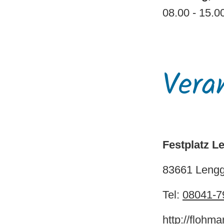
08.00 - 15.0
Vera
Festplatz L
83661 Lengg
Tel:
08041-7
http://flohma