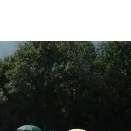
 & Buchen
BUCHEN
SUCHE
RATHAUS
 Buchen
n Gastgeber
d
tgeber
ries
r Gästekarten
Gästekarte PLUS
anung
Rabatt Gästekarte
Ausflugsticker
ernachtung
digitale Gästekarte
Prospektbestellung