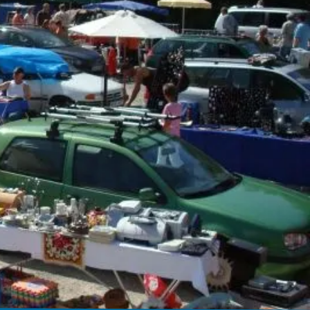
Kurbeitrag
rhof
Mobilität
Gastaufnahmebedingungen
Anreise
Reiseversicherung
Fahrpläne ÖPNV
Wetter & Webcams
Bayerische Regiobahn
E-Carsharing
bereich
Bergbus
Lenggrieser Kripperlweg
Skibus
Parken in Lenggries
E-Mobilität
Barrierefreiheit